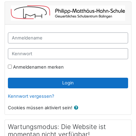
Zum Hauptinhalt
PMH Balingen - LN: Login
Anmeldename
Kennwort
Anmeldenamen merken
Login
Kennwort vergessen?
Cookies müssen aktiviert sein!
Wartungsmodus: Die Website ist
momentan nicht verfügbar!